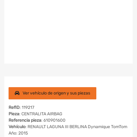
Ver vehículo de origen y sus piezas
RefID
: 119217
Pieza
: CENTRALITA AIRBAG
Referencia pieza
: 610901600
Vehículo
: RENAULT LAGUNA III BERLINA Dynamique TomTom
Año: 2015