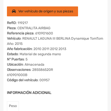
Ver vehículo de origen y sus piezas
RefID
: 119217
Pieza
: CENTRALITA AIRBAG
Referencia pieza
: 610901600
Vehículo
: RENAULT LAGUNA III BERLINA Dynamique TomTom
Año: 2015
Año fabricación
: 2010 2011 2012 2013
Estado
: Material de segunda mano
Nº Puertas
: 5
Ubicación
: Almacenada
Observaciones
: 285586520R
610901000B
Código del vehículo
: 00957
INFORMACIÓN ADICIONAL
Peso