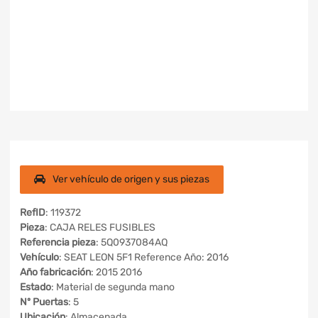
Ver vehículo de origen y sus piezas
RefID
: 119372
Pieza
: CAJA RELES FUSIBLES
Referencia pieza
: 5Q0937084AQ
Vehículo
: SEAT LEON 5F1 Reference Año: 2016
Año fabricación
: 2015 2016
Estado
: Material de segunda mano
Nº Puertas
: 5
Ubicación
: Almacenada