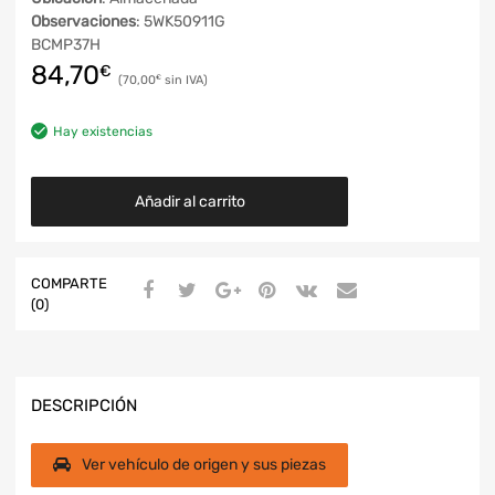
Observaciones
: 5WK50911G
BCMP37H
84,70
€
70,00
€
Hay existencias
Añadir al carrito
COMPARTE
(0)
DESCRIPCIÓN
Ver vehículo de origen y sus piezas