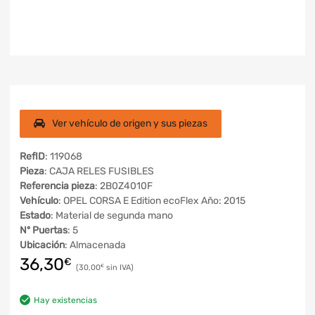
Ver vehículo de origen y sus piezas
RefID
: 119068
Pieza
: CAJA RELES FUSIBLES
Referencia pieza
: 2B0Z4010F
Vehículo
: OPEL CORSA E Edition ecoFlex Año: 2015
Estado
: Material de segunda mano
Nº Puertas
: 5
Ubicación
: Almacenada
36,30
€
30,00
€
Hay existencias