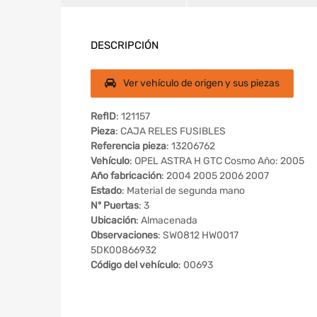
DESCRIPCIÓN
Ver vehículo de origen y sus piezas
RefID
: 121157
Pieza
: CAJA RELES FUSIBLES
Referencia pieza
: 13206762
Vehículo
: OPEL ASTRA H GTC Cosmo Año: 2005
Año fabricación
: 2004 2005 2006 2007
Estado
: Material de segunda mano
Nº Puertas
: 3
Ubicación
: Almacenada
Observaciones
: SW0812 HW0017
5DK00866932
Código del vehículo
: 00693