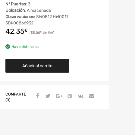
Nº Puertas
: 3
Ubicación
: Almacenada
Observaciones
: SW0812 HW0017
5DK00866932
42,35
€
35,00
€
Hay existencias
Añadir al carrito
COMPARTE
(0)