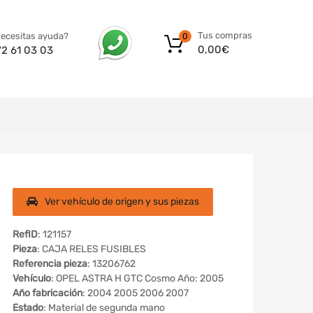
Tus compras
ecesitas ayuda?
0
0,00
€
72 61 03 03
Ver vehículo de origen y sus piezas
RefID
: 121157
Pieza
: CAJA RELES FUSIBLES
Referencia pieza
: 13206762
Vehículo
: OPEL ASTRA H GTC Cosmo Año: 2005
Año fabricación
: 2004 2005 2006 2007
Estado
: Material de segunda mano