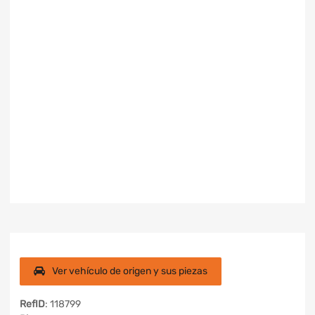
Ver vehículo de origen y sus piezas
RefID
: 118799