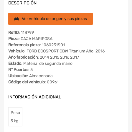
DESCRIPCIÓN
Ver vehículo de origen y sus piezas
RefID
: 118799
Pieza
: CAJA MARIPOSA
Referencia pieza
: 1060231S01
Vehículo
: FORD ECOSPORT CBW Titanium Año: 2016
Año fabricación
: 2014 2015 2016 2017
Estado
: Material de segunda mano
Nº Puertas
: 5
Ubicación
: Almacenada
Código del vehículo
: 00961
INFORMACIÓN ADICIONAL
Peso
5 kg