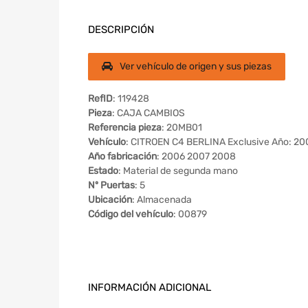
DESCRIPCIÓN
Ver vehículo de origen y sus piezas
RefID
: 119428
Pieza
: CAJA CAMBIOS
Referencia pieza
: 20MB01
Vehículo
: CITROEN C4 BERLINA Exclusive Año: 20
Año fabricación
: 2006 2007 2008
Estado
: Material de segunda mano
Nº Puertas
: 5
Ubicación
: Almacenada
Código del vehículo
: 00879
INFORMACIÓN ADICIONAL