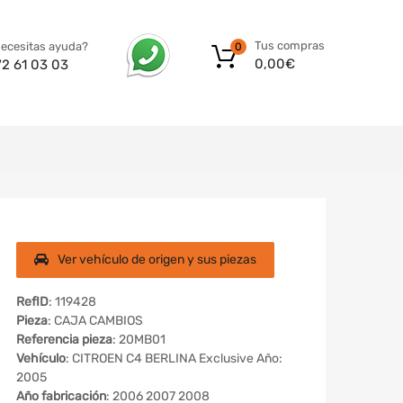
Tus compras
ecesitas ayuda?
0
0,00
€
72 61 03 03
Ver vehículo de origen y sus piezas
RefID
: 119428
Pieza
: CAJA CAMBIOS
Referencia pieza
: 20MB01
Vehículo
: CITROEN C4 BERLINA Exclusive Año:
2005
Año fabricación
: 2006 2007 2008