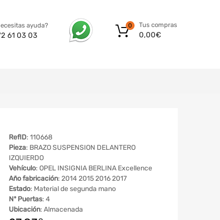
Tus compras
ecesitas ayuda?
0
0,00
€
72 61 03 03
RefID
: 110668
Pieza
: BRAZO SUSPENSION DELANTERO
IZQUIERDO
Vehículo
: OPEL INSIGNIA BERLINA Excellence
Año fabricación
: 2014 2015 2016 2017
Estado
: Material de segunda mano
Nº Puertas
: 4
Ubicación
: Almacenada