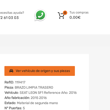
Tus compras
ecesitas ayuda?
0
0,00
€
72 61 03 03
Ver vehículo de origen y sus piezas
RefID
: 119417
Pieza
: BRAZO LIMPIA TRASERO
Vehículo
: SEAT LEON 5F1 Reference Año: 2016
Año fabricación
: 2015 2016
Estado
: Material de segunda mano
Nº Puertas
: 5