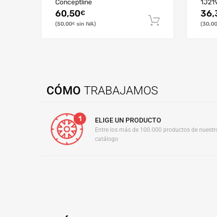
Conceptline
1J21
60,50
36,
€
50,00
30,0
€
CÓMO
TRABAJAMOS
ELIGE UN PRODUCTO
Entre los más de 100.000 productos de nuestr
catálogo