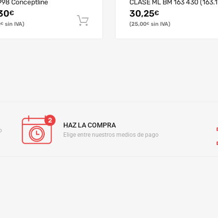
998 Conceptline
CLASE ML BM 163 430 (163.1
30
30,25
€
€
0
25,00
€
€
HAZ LA COMPRA
o
Elige entre nuestros medios de pago