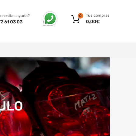
Tus compras
ecesitas ayuda?
0
0,00
€
2 61 03 03
CULO