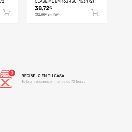
72)
CLASE ML BM 163 430 (163.172)
38,72
€
32,00
€
RECÍBELO EN TU CASA
Te lo entregamos en menos de 72 horas