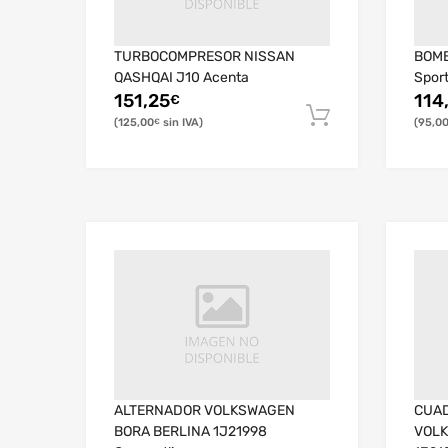
TURBOCOMPRESOR NISSAN
BOMB
QASHQAI J10 Acenta
Spor
151,25
114
€
125,00
95,0
€
ALTERNADOR VOLKSWAGEN
CUA
BORA BERLINA 1J21998
VOLK