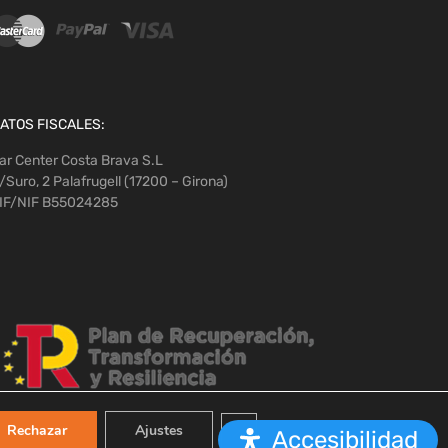
ATOS FISCALES:
ar Center Costa Brava S.L
/Suro, 2 Palafrugell (17200 – Girona)
IF/NIF B55024285
Cerrar el banner de cookies RGPD
Rechazar
Ajustes
Accesibilidad