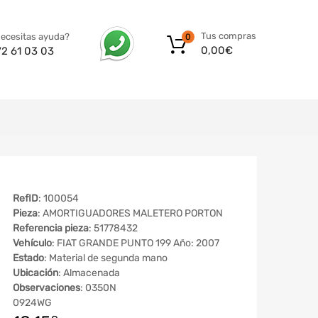
Tus compras
ecesitas ayuda?
0
0,00
€
72 61 03 03
RefID
: 100054
Pieza
: AMORTIGUADORES MALETERO PORTON
Referencia pieza
: 51778432
Vehículo
: FIAT GRANDE PUNTO 199 Año: 2007
Estado
: Material de segunda mano
Ubicación
: Almacenada
Observaciones
: 0350N
0924WG