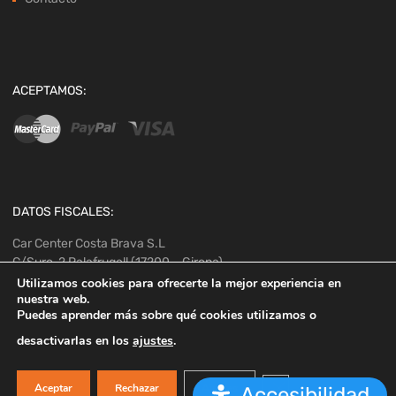
ACEPTAMOS:
DATOS FISCALES:
Car Center Costa Brava S.L
C/Suro, 2 Palafrugell (17200 – Girona)
CIF/NIF B55024285
Utilizamos cookies para ofrecerte la mejor experiencia en
nuestra web.
Te podemos ayudar?
Puedes aprender más sobre qué cookies utilizamos o
!Escríbenos!
desactivarlas en los
ajustes
.
Copyright ©
2026
Cerrar el banner de co
Aceptar
Rechazar
Ajustes
Accesibilidad