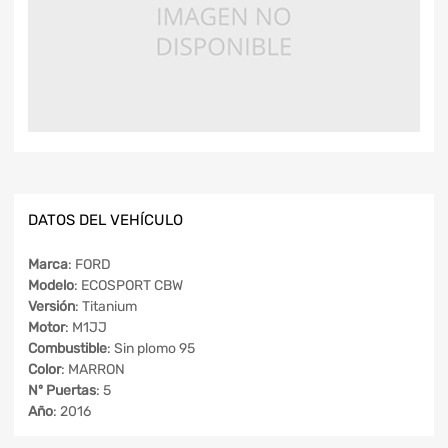
DATOS DEL VEHÍCULO
Marca
: FORD
Modelo
: ECOSPORT CBW
Versión
: Titanium
Motor
: M1JJ
Combustible
: Sin plomo 95
Color
: MARRON
Nº Puertas
: 5
Año
: 2016